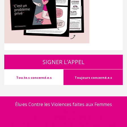
SIGNER L’APPEL
Tou.te.s concerné.e.s
Toujours concerné.e.s
Élu·es Contre les Violences faites aux Femmes
SE FORMER
OUTILS DE SENSIBILISATION D’ECVF
RESSOURCES CONTRE LES VIOLENCES FAITES AUX